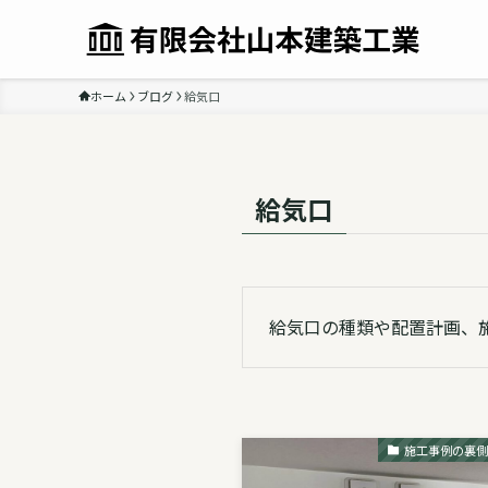
ホーム
ブログ
給気口
給気口
給気口の種類や配置計画、
施工事例の裏